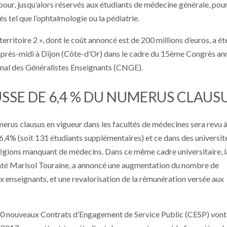
 pour, jusqu’alors réservés aux étudiants de médecine générale, pou
és tel que l’ophtalmologie ou la pédiatrie.
territoire 2 », dont le coût annoncé est de 200 millions d’euros, a ét
i après-midi à Dijon (Côte-d’Or) dans le cadre du 15ème Congrès an
nal des Généralistes Enseignants (CNGE).
SSE DE 6,4 % DU NUMERUS CLAUS
umerus clausus en vigueur dans les facultés de médecines sera revu à
6,4% (soit 131 étudiants supplémentaires) et ce dans des universit
régions manquant de médecins. Dans ce même cadre universitaire, l
anté Marisol Touraine, a annoncé une augmentation du nombre de
 enseignants, et une revalorisation de la rémunération versée aux
0 nouveaux Contrats d’Engagement de Service Public (CESP) vont