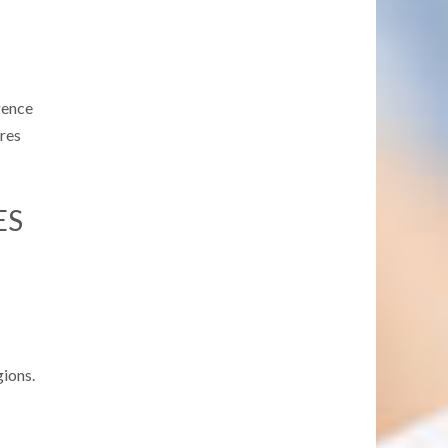
Agence
tres
ES
gions.