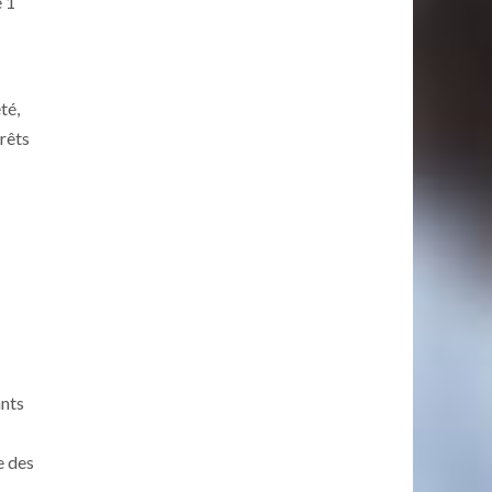
e 1
té,
rrêts
ants
e des