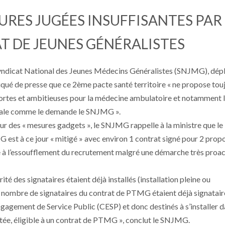
URES JUGÉES INSUFFISANTES PAR 
T DE JEUNES GÉNÉRALISTES
Syndicat National des Jeunes Médecins Généralistes (SNJMG), dép
ué de presse que ce 2ème pacte santé territoire « ne propose tou
ortes et ambitieuses pour la médecine ambulatoire et notamment 
ale comme le demande le SNJMG ».
r des « mesures gadgets », le SNJMG rappelle à la ministre que le 
 est à ce jour « mitigé » avec environ 1 contrat signé pour 2 prop
e à l’essoufflement du recrutement malgré une démarche très proac
rité des signataires étaient déjà installés (installation pleine ou
t nombre de signataires du contrat de PTMG étaient déjà signatair
gagement de Service Public (CESP) et donc destinés à s’installer 
tée, éligible à un contrat de PTMG », conclut le SNJMG.