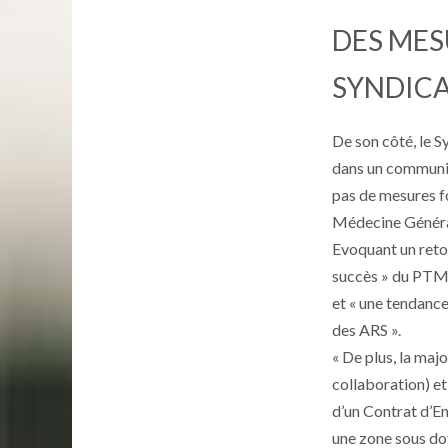
DES MES
SYNDICA
De son côté, le 
dans un communiq
pas de mesures f
Médecine Génér
Evoquant un retou
succès » du PTMG
et « une tendanc
des ARS ».
« De plus, la majo
collaboration) e
d’un Contrat d’En
une zone sous do