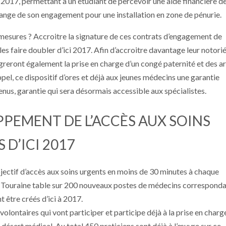
i 2017, permettant à un étudiant de percevoir une aide financière d
ange de son engagement pour une installation en zone de pénurie.
 mesures ? Accroitre la signature de ces contrats d’engagement de
 les faire doubler d’ici 2017. Afin d’accroitre davantage leur notorié
greront également la prise en charge d’un congé paternité et des a
pel, ce dispositif d’ores et déjà aux jeunes médecins une garantie
enus, garantie qui sera désormais accessible aux spécialistes.
PEMENT DE L’ACCÈS AUX SOINS
 D’ICI 2017
jectif d’accès aux soins urgents en moins de 30 minutes à chaque
l Touraine table sur 200 nouveaux postes de médecins correspond
 être créés d’ici à 2017.
volontaires qui vont participer et participe déjà à la prise en charg
désert médical. Au total 450 praticiens sont déjà à l’œuvre sur ce