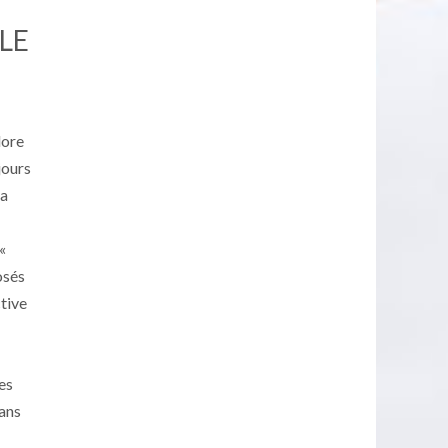
LE
lore
jours
la
«
osés
tive
es
dans