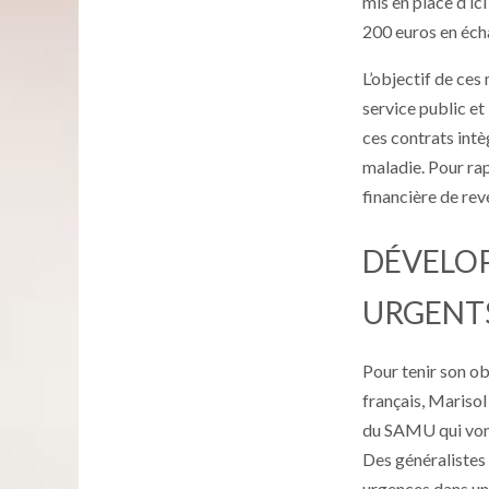
mis en place d’ic
200 euros en éch
L’objectif de ces
service public et
ces contrats intè
maladie. Pour rap
financière de rev
DÉVELOP
URGENTS
Pour tenir son ob
français, Mariso
du SAMU qui vont
Des généralistes 
urgences dans un 